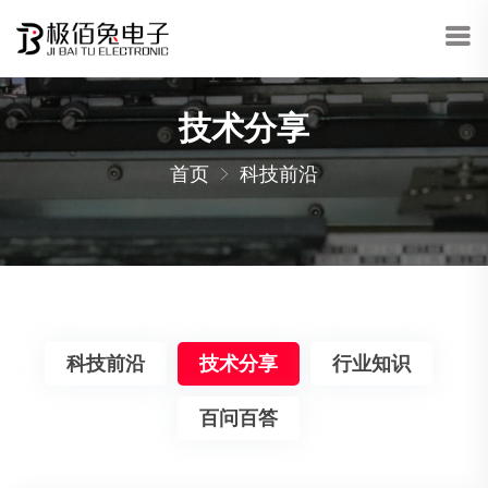
技术分享
首页
科技前沿
科技前沿
技术分享
行业知识
百问百答