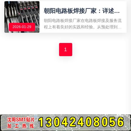
点质量、加强人员培训以及建立质量管理体
​朝阳电路板焊接厂家：详述电
系等措施
路板焊接及服务流程
朝阳电路板焊接厂家在电路板焊接及服务流
程上有着良好的实践和经验。从预处理到焊
2026-01-29
接，再到服务流程，厂家始终注重每一个细
节，确保为客户提供高质量的电路板焊接服
务。
1